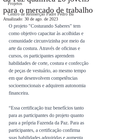
Projetos
para o mercado de trabalho
Centro de Reinserção Padre Pedro Ba
Atualizado:
30 de ago. de 2023
O projeto "Costurando Saberes" tem 
como objetivo capacitar às acolhidas e 
comunidade circunvizinha por meio da 
arte da costura. Através de oficinas e 
cursos, os participantes aprendem 
habilidades de corte, costura e confecção 
de peças de vestuário, ao mesmo tempo 
em que desenvolvem competências 
socioemocionais e adquirem autonomia 
financeira.
“Essa certificação traz benefícios tanto 
para as participantes do projeto quanto 
para a própria Fazenda da Paz. Para as 
participantes, a certificação confirma 
suas habilidades adquiridas e aumenta 