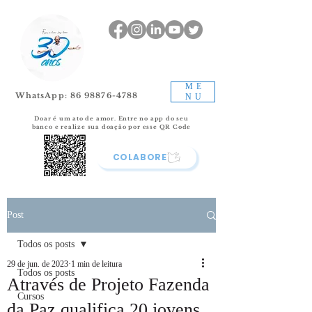
ME
WhatsApp: 86 98876-4788
NU
Doar é um ato de amor.
Entre no app do seu
banco e realize sua doação por esse QR Code
COLABORE
Post
Todos os posts
29 de jun. de 2023
1 min de leitura
Todos os posts
Através de Projeto Fazenda
Cursos
da Paz qualifica 20 jovens