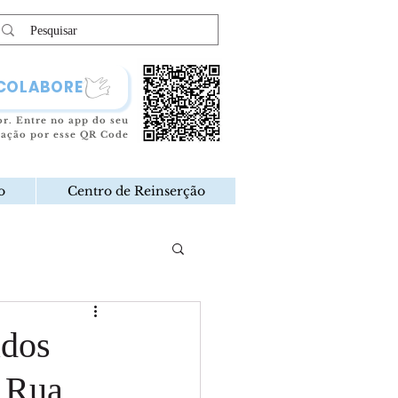
COLABORE
or.
Entre no app do seu
oação por esse QR Code
o
Centro de Reinserção
ados
a Rua