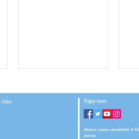
Siga-nos
 Site
Centro de Reinserção inaugura
Acol
Assine nossa newsletter • N
perca.
reforma e ampliação com
Terap