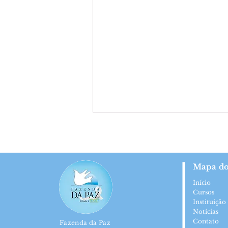
Mapa do
Início
Cursos
Instituição
Centro de Reinserção Padre
Notícias
Contato
Pedro Balzi leva qualificação
Fazenda da Paz