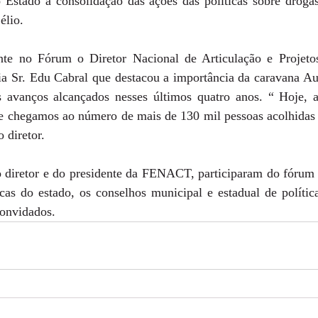
Estado a consolidação das ações das políticas sobre drogas 
élio. 
te no Fórum o Diretor Nacional de Articulação e Projetos 
a Sr. Edu Cabral que destacou a importância da caravana Auxí
 avanços alcançados nesses últimos quatro anos. “ Hoje, a
e chegamos ao número de mais de 130 mil pessoas acolhidas
o diretor. 
o diretor e do presidente da FENACT, participaram do fórum r
cas do estado, os conselhos municipal e estadual de política
convidados.