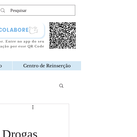
COLABORE
or.
Entre no app do seu
oação por esse QR Code
o
Centro de Reinserção
s Drogas