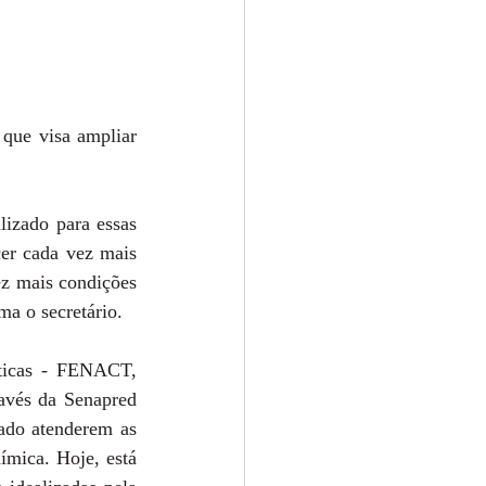
ue visa ampliar 
izado para essas 
er cada vez mais 
z mais condições 
a o secretário. 
ticas - FENACT, 
avés da Senapred 
ado atenderem as 
mica. Hoje, está 