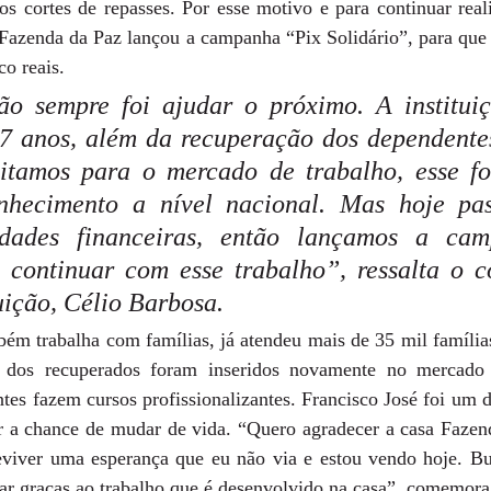
s cortes de repasses. Por esse motivo e para continuar reali
 Fazenda da Paz lançou a campanha “Pix Solidário”, para que 
co reais.
ão sempre foi ajudar o próximo. A instituiç
7 anos, além da recuperação dos dependentes
tamos para o mercado de trabalho, esse fo
nhecimento a nível nacional. Mas hoje pas
ldades financeiras, então lançamos a cam
 continuar com esse trabalho”, ressalta o c
tuição, Célio Barbosa.
ém trabalha com famílias, já atendeu mais de 35 mil famílias
 dos recuperados foram inseridos novamente no mercado 
s fazem cursos profissionalizantes. Francisco José foi um do
er a chance de mudar de vida. “Quero agradecer a casa Fazen
eviver uma esperança que eu não via e estou vendo hoje. Bu
r graças ao trabalho que é desenvolvido na casa”, comemora