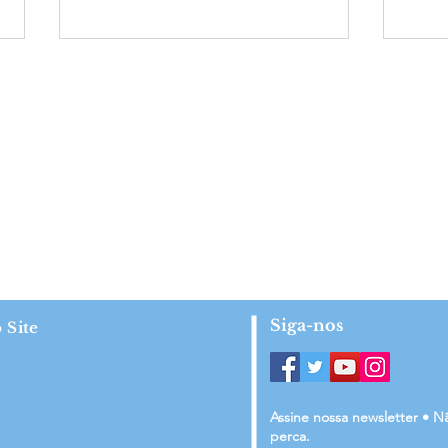
Acolhidos da Comunidade
Acol
Terapêutica São José recebem
Terap
certificação
receb
Siga-nos
 Site
Assine nossa newsletter • N
perca.