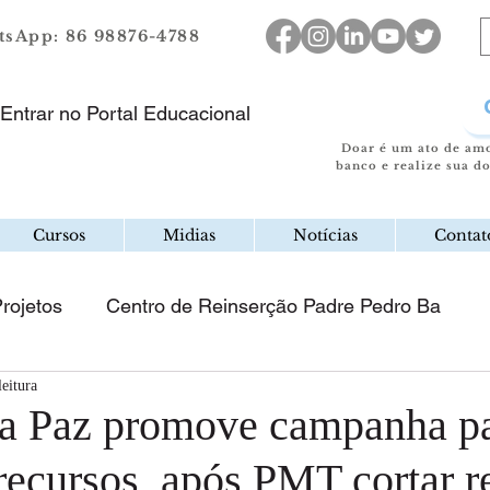
sApp: 86 98876-4788
Entrar no Portal Educacional
Doar é um ato de am
banco e realize sua d
Cursos
Midias
Notícias
Contat
rojetos
Centro de Reinserção Padre Pedro Ba
leitura
a Paz promove campanha p
recursos, após PMT cortar r