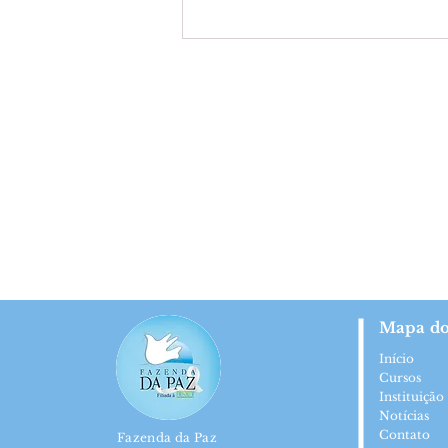
Exposição do Projeto
“Costurando Saberes”
Mapa do
Início
Cursos
Instituição
Notícias
Contato
Fazenda da Paz