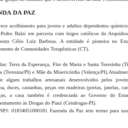
NDA DA PAZ
ece acolhimento para jovens e adultos dependentes químicos
 Pedro Balzi em parceria com leigos católicos da Arquidioc
peuta Célio Luiz Barbosa. A entidade é pioneira no Est
amento de Comunidades Terapêuticas (CT).
as: Terra da Esperança, Flor de Maria e Santa Teresinha (
 (Teresina/PI) e Mãe da Misericórdia (Valença/PI).Atualment
e alguns trabalhos artesanais desenvolvidos pelos jovens
na, doces, castanhas, peças em madeiras (portas, janelas, ca
liças, a casa também é credenciada ao Governo do Esta
entamento às Drogas do Piauí (Cendrogas-PI).
NPJ: 01834051000181 Fazenda da Paz tem termo para uso