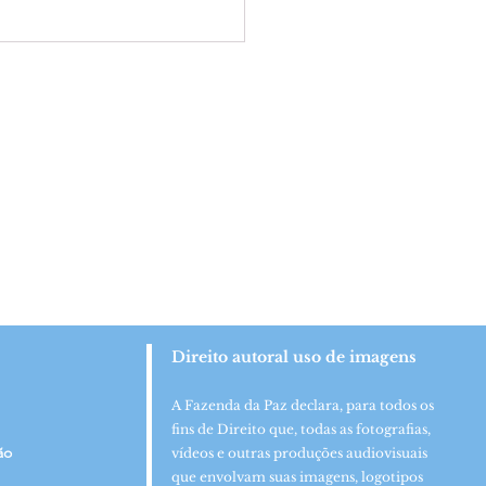
hidos da Comunidade
êutica Nos Braços do Pai
em certificação
Direito autoral uso de imagens
A Fazenda da Paz declara, para todos os
fins de Direito que, todas as fotografias,
ão
vídeos e outras produções audiovisuais
que envolvam suas imagens, logotipos