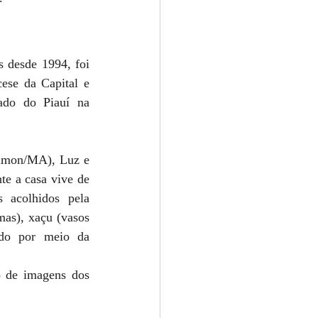
 desde 1994, foi 
ese da Capital e 
ado do Piauí na 
Timon/MA), Luz e 
e a casa vive de 
 acolhidos pela 
mas), xaçu (vasos 
do por meio da 
 de imagens dos 