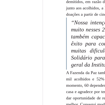
demitidos, em razão do
junto aos acolhidos, a
doações a partir de cin
“Nossa intenç
muito nesses 2
também capaci
êxito para co
muitas dificu
Solidário para
geral da Insti
A Fazenda da Paz tamb
mil acolhidos e 52%
momento, 60 dependente
casa e agradece por t
dar oportunidade de r
melhor. Consegui muda