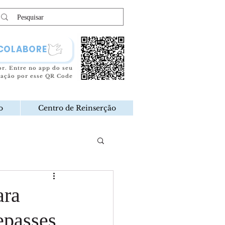
COLABORE
or.
Entre no app do seu
oação por esse QR Code
o
Centro de Reinserção
ara
epasses