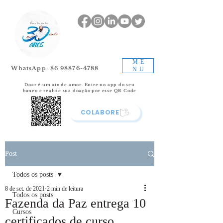
ME
WhatsApp: 86 98876-4788
NU
Doar é um ato de amor.
Entre no app do seu
banco e realize sua doação por esse QR Code
COLABORE
Post
Todos os posts
8 de set. de 2021
2 min de leitura
Todos os posts
Fazenda da Paz entrega 10
Cursos
certificados de curso