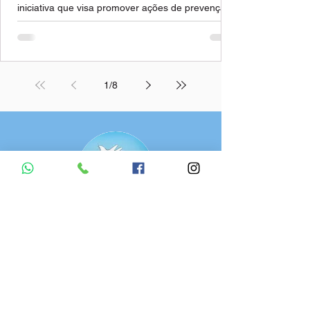
iniciativa que visa promover ações de prevenção
ao uso indevido de álcool e outras drogas entre...
1
/
8
Fazenda da Paz
R. São Pedro, 1841, Centro (Sul),
Teresina - PI, Brazil
64001-260
CNPJ:
01.834.051.0001-81