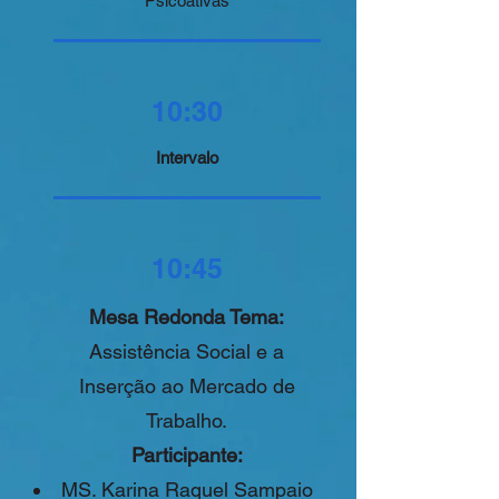
Psicoativas
10:30
Intervalo
10:45
Mesa Redonda Tema:
Assistência Social e a
Inserção ao Mercado de
Trabalho.
Participante:
MS. Karina Raquel Sampaio