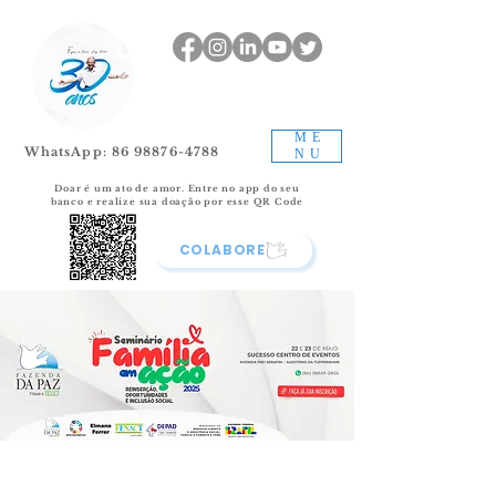
ME
WhatsApp: 86 98876-4788
NU
Doar é um ato de amor.
Entre no app do seu
banco e realize sua doação por esse QR Code
COLABORE