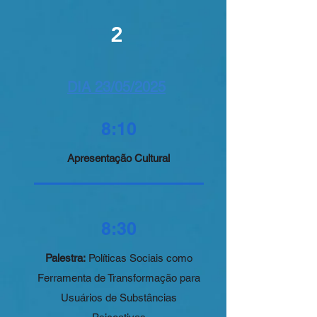
2
DIA 23/05/2025
8:10
Apresentação Cultural
8:30
Palestra:
Políticas Sociais como
Ferramenta de Transformação para
Usuários de Substâncias