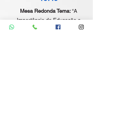
Mesa Redonda Tema:
“A
Importância da Educação e
Reinserção no Contexto
Social para o Acolhimento de
Usuários de Substâncias
Psicoativas”.
Participante:
Raimundo Dutra Araujo –
Doutor em Educação e
Ouvidor Geral do Estado
Francisco de Assis Rego de
Moura Júnior – SENAI
Ingrid Ribeiro – Doutoranda
em Politicas Públicas -