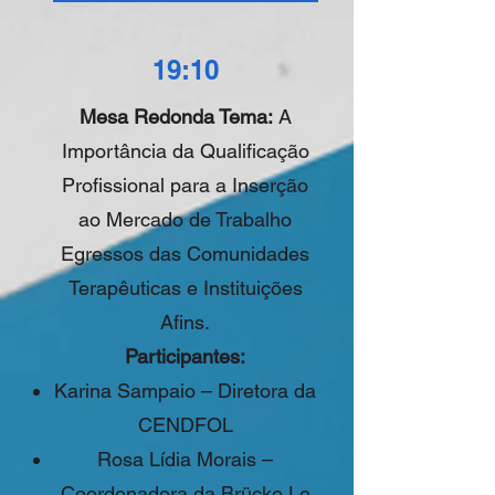
19:10
Mesa Redonda Tema:
A
Importância da Qualificação
Profissional para a Inserção
ao Mercado de Trabalho
Egressos das Comunidades
Terapêuticas e Instituições
Afins.
Participantes:
Karina Sampaio – Diretora da
CENDFOL
Rosa Lídia Morais –
Coordenadora da Brücke Le