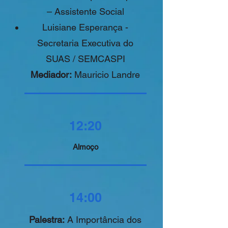
– Assistente Social
Luisiane Esperança -
Secretaria Executiva do
SUAS / SEMCASPI
Mediador:
Mauricio Landre
12:20
Almoço
14:00
Palestra:
A Importância dos