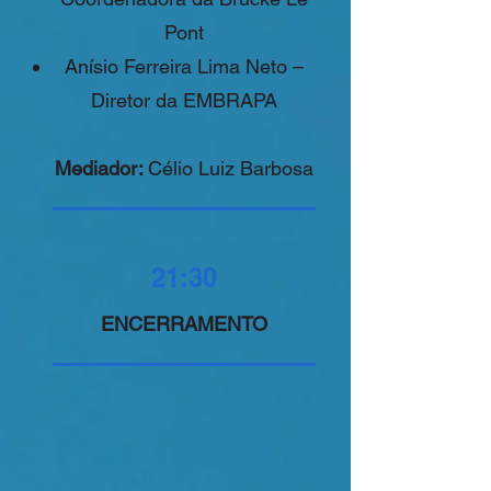
Pont
Anísio Ferreira Lima Neto –
Diretor da EMBRAPA
Mediador:
Célio Luiz Barbosa
21:30
ENCERRAMENTO