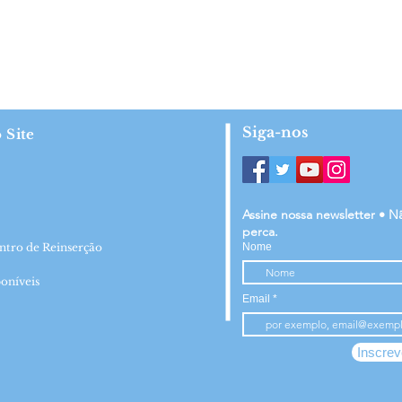
Siga-nos
 Site
Assine nossa newsletter • N
perca.
ntro de Reinserção
Nome
oníveis
Email
Inscrev